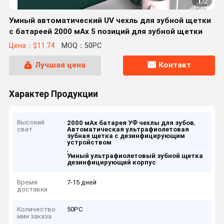
1
/
2
Умный автоматический UV чехль для зубной щетки
с батареей 2000 мАх 5 позиций для зубной щетки
Цена：$11.74
MOQ：50PC
Лучшая цена
Контакт
Характер Продукции
Высокий
,
2000 мАх батарея УФ чехлы для зубов
свет
Автоматическая ультрафиолетовая
зубная щетка с дезинфицирующим
устройством
,
Умный ультрафиолетовый зубной щетка
дезинфицирующий корпус
Время
7-15 дней
доставки
Количество
50PC
мин заказа