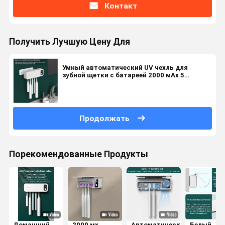
Контакт
Получить Лучшую Цену Для
Умный автоматический UV чехль для
зубной щетки с батареей 2000 мАх 5
позиций для зубной щетки
Продолжать
Порекомендованные Продукты
Домашний
2000 мх
Автоматический
Белый