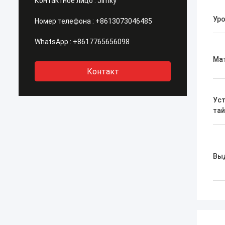
Контактное лицо :
Jimky
Ур
Номер телефона :
+8613073046485
WhatsApp :
+8617765656098
Ма
Контакт
Ус
та
Вы