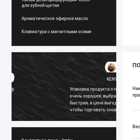
для зубной щетки
Ароматическое эфирное масло
Клавиатура с магнитными осями
ПО
KENY
На
Упаковка продукта отличная, качество
пр
очень хорошее, выбранная доставка
очень
быстрая, а цена выгодная. Я вернусь,
чтобы торговать снова. Спасибо,
Камила Кабельо, за все, что вы
сделали.
Ве