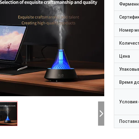
Фирменн
Сертифи
Номер м
Количест
Цена
Упаковы
Время д
Условия
Поставк