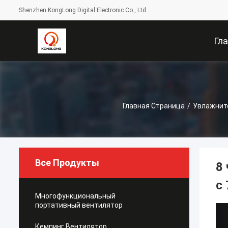
Shenzhen KongLong Digital Electronic Co., Ltd.
Гл
Стра
Главная Страница
/
Увлажнит
Все Продукты
8
с
Многофункциональный
портативный вентилятор
Кемпинг Вентилятор