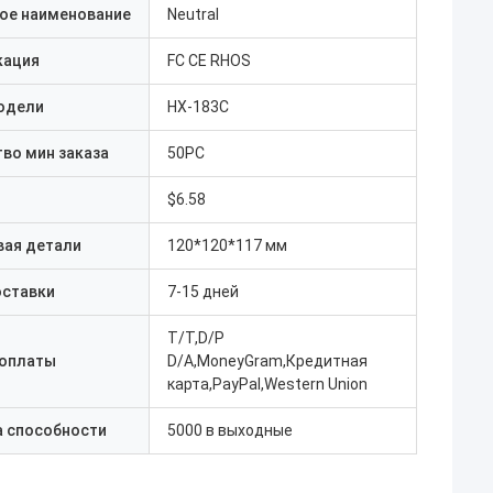
ое наименование
Neutral
кация
FC CE RHOS
одели
HX-183C
во мин заказа
50PC
$6.58
вая детали
120*120*117 мм
оставки
7-15 дней
T/T,D/P
 оплаты
D/A,MoneyGram,Кредитная
карта,PayPal,Western Union
а способности
5000 в выходные