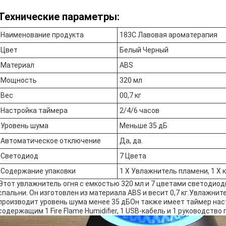
Технические параметры:
Наименование продукта
183C Лавовая ароматерапия
Цвет
Белый Черный
Материал
ABS
Мощность
320 мл
Вес
00,7 кг
Настройка таймера
2/4/6 часов
Уровень шума
Меньше 35 дБ
Автоматическое отключение
Да, да.
Светодиод
7 Цвета
Содержание упаковки
1 X Увлажнитель пламени, 1 X 
Этот увлажнитель огня с емкостью 320 мл и 7 цветами светодио
спальни. Он изготовлен из материала ABS и весит 0,7 кг.Увлажн
производит уровень шума менее 35 дБОн также имеет таймер наст
содержащим 1 Fire Flame Humidifier, 1 USB-кабель и 1 руководство