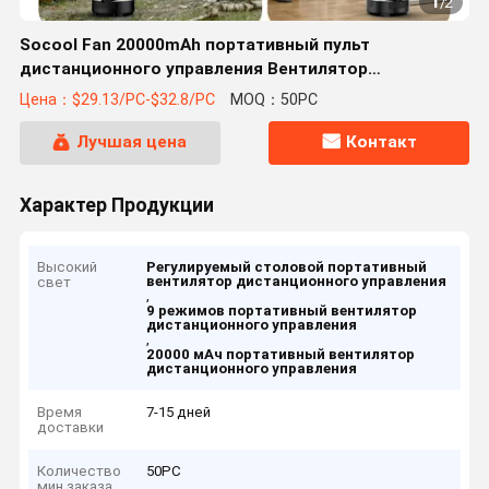
1
/
2
Socool Fan 20000mAh портативный пульт
дистанционного управления Вентилятор
внутреннего и наружного кемпинга 9 режимов Тип-
Цена：$29.13/PC-$32.8/PC
MOQ：50PC
С регулируемый столовый вентилятор
Лучшая цена
Контакт
Характер Продукции
Высокий
Регулируемый столовой портативный
вентилятор дистанционного управления
свет
,
9 режимов портативный вентилятор
дистанционного управления
,
20000 мАч портативный вентилятор
дистанционного управления
Время
7-15 дней
доставки
Количество
50PC
мин заказа