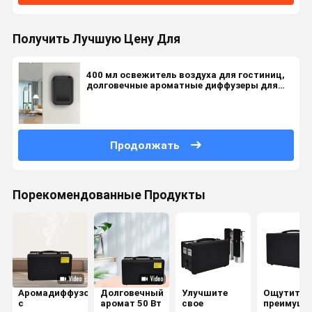
Получить Лучшую Цену Для
400 мл освежитель воздуха для гостиниц,
долговечные ароматные диффузеры для
площади 300-1000 квадратных футов
Продолжать
Порекомендованные Продукты
Аромадиффузоры
Долговечный
Улучшите
Ощутите
с
аромат 50 Вт
свое
преимуще