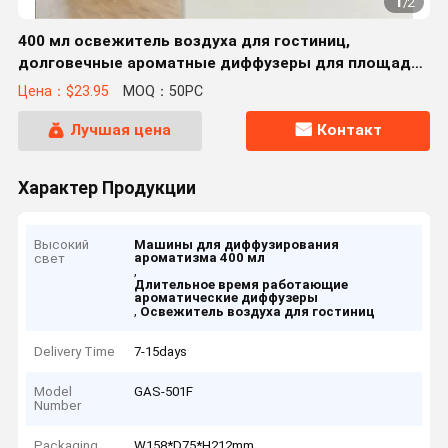
1
/
2
400 мл освежитель воздуха для гостиниц,
долговечные ароматные диффузеры для площади
300-1000 квадратных футов
Цена：$23.95
MOQ：50PC
Лучшая цена
Контакт
Характер Продукции
Высокий
Машины для диффузирования
ароматизма 400 мл
свет
,
Длительное время работающие
ароматические диффузеры
,
Освежитель воздуха для гостиниц
Delivery Time
7-15days
Model
GAS-501F
Number
Packaging
W158*D75*H212mm