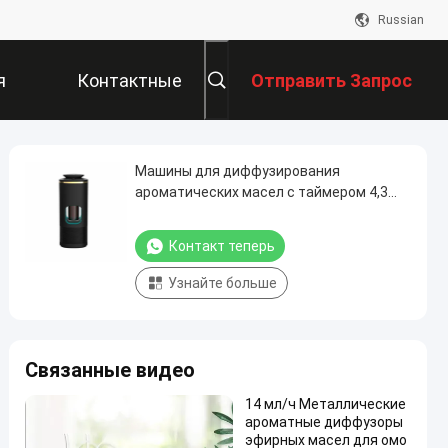
Russian
я
Контактные
Отправить Запрос
Данные
Машины для диффузирования
ароматических масел с таймером 4,3
мл/ч
Контакт теперь
Узнайте больше
Связанные видео
14 мл/ч Металлические
ароматные диффузоры
эфирных масел для омо