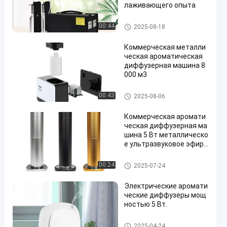
лаживающего опыта
Машины для диффузирован
00:44
2025-08-18
ия аромата
Коммерческая металли
ческая ароматическая
диффузерная машина 8
000 м3
Машины для диффузирован
00:43
2025-08-06
ия аромата
Коммерческая аромати
ческая диффузерная ма
шина 5 Вт металлическо
е ультразвуковое эфирн
ое масло
Машины для диффузирован
00:24
2025-07-24
ия аромата
Электрические аромати
ческие диффузеры мощ
ностью 5 Вт.
Машины для диффузирован
2025-04-24