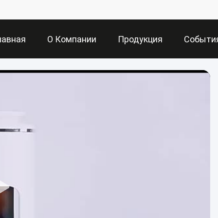
лавная
О Компании
Продукция
Событи
раница