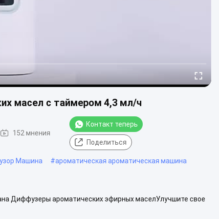
х масел с таймером 4,3 мл/ч
Контакт теперь
152 мнения
Поделиться
узор Машина
#
ароматическая ароматическая машина
мана Диффузеры ароматических эфирных маселУлучшите свое
торые имеют емкость 10 мл и сдел...
Взгляд больше